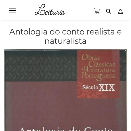
search
person_outline
Antologia do conto realista e
naturalista