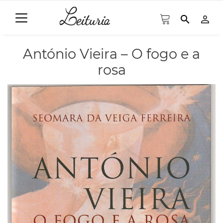
search
person_outline
António Vieira – O fogo e a
rosa