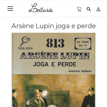
search
person_outline
Arsène Lupin joga e perde