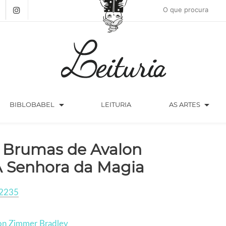
arrow_drop_down
arrow_drop_down
BIBLOBABEL
LEITURIA
AS ARTES
 Brumas de Avalon
A Senhora da Magia
2235
on Zimmer Bradley