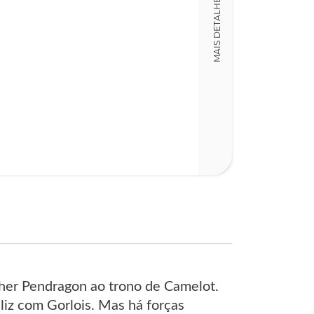
MAIS DETALHES
Detalhes físico
Dimensões
15,00 x 23,00 x
Nº Páginas
316
her Pendragon ao trono de Camelot.
liz com Gorlois. Mas há forças