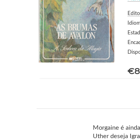
Edito
Idio
Estad
Enca
Dispo
€8
Morgaine é ainda
Uther deseja Igr