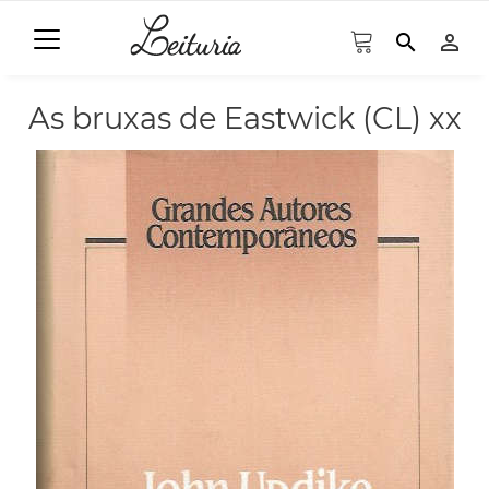
search
person_outline
As bruxas de Eastwick (CL) xx