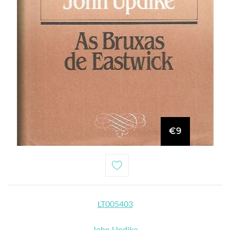
€9
LT005403