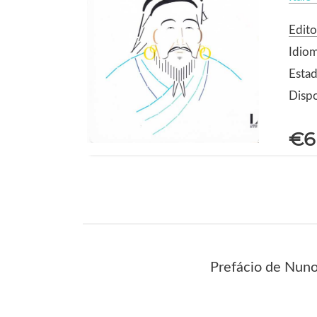
Edito
Idio
Estad
Dispo
€6
Prefácio de Nuno