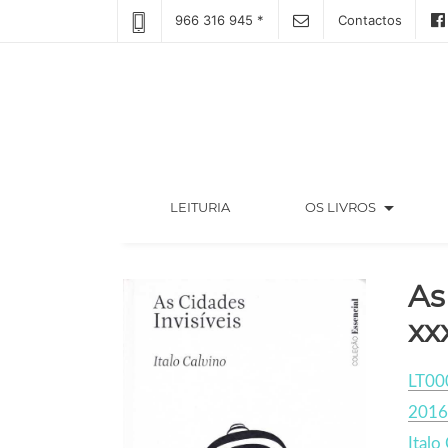
966 316 945 *
Contactos
arrow_drop_down
(CURRENT)
LEITURIA
OS LIVROS
As
xx
LT00
2016
Italo