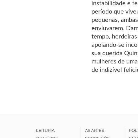
instabilidade e t
período que vive
pequenas, ambas
enviuvarem. Dama
tempo, herdeiras 
apoiando-se inco
sua querida Quint
mulheres de uma 
de indizível felic
LEITURIA
AS ARTES
POL