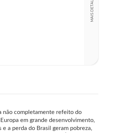
MAIS DETALHES
LT009165
Detalhes físico
Nº Páginas
350
da não completamente refeito do
uma Europa em grande desenvolvimento,
 e a perda do Brasil geram pobreza,