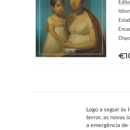
Edito
Idio
Estad
Enca
Dispo
€1
Logo a seguir às
terror, as novas 
a emergência de 