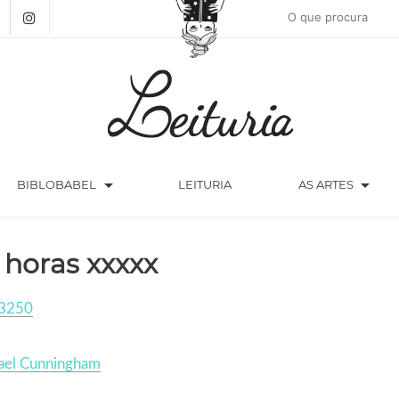
arrow_drop_down
arrow_drop_down
BIBLOBABEL
LEITURIA
AS ARTES
 horas xxxxx
3250
ael Cunningham