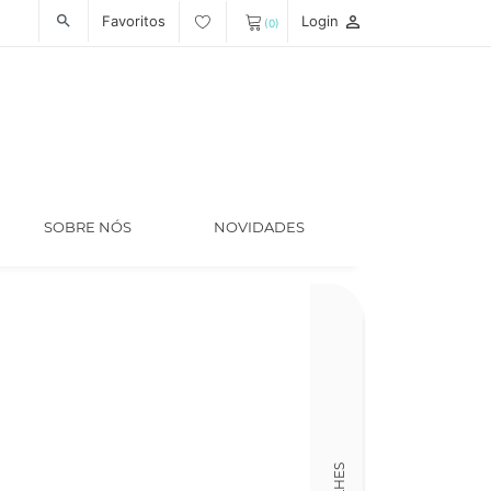
Favoritos
Login
person_outline
search
(0)
SOBRE NÓS
NOVIDADES
Ano
2000
Idioma Origina
Inglês
Tradutor
Fernanda Pint
Capa