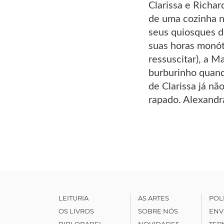
Clarissa e Richar
de uma cozinha n
seus quiosques de
suas horas monóto
ressuscitar), a 
burburinho quand
de Clarissa já nã
rapado. Alexandr
LEITURIA
AS ARTES
POL
OS LIVROS
SOBRE NÓS
ENV
BIBLOBABEL
NOVIDADES
TER