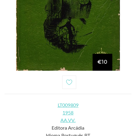
€10
LT009809
1958
AA.VV.
Editora Arcádia
Idioma Português PT