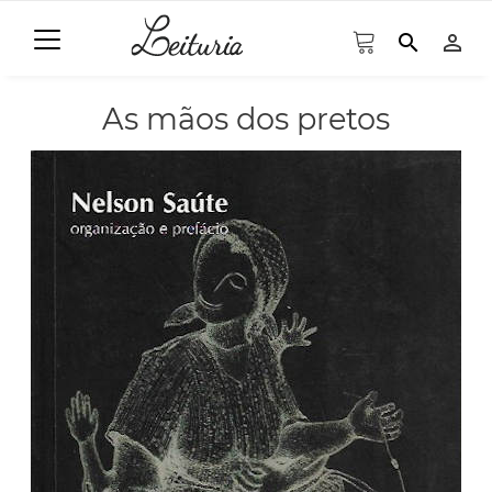
search
person_outline
As mãos dos pretos