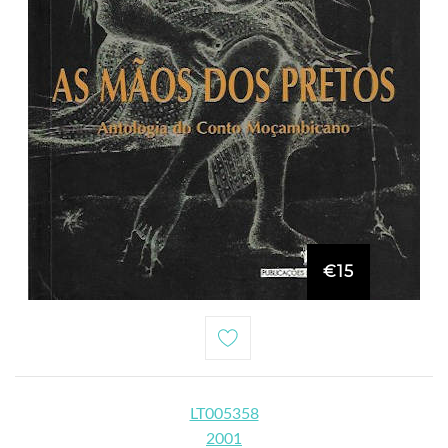
€15
LT005358
2001