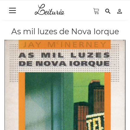
search
person_outline
As mil luzes de Nova Iorque