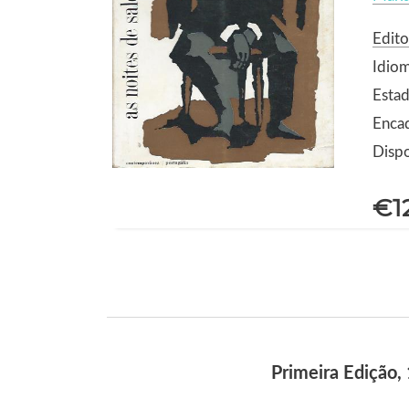
Edito
Idio
Estad
Enca
Dispo
€1
Primeira Edição,