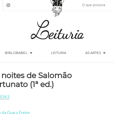
arrow_drop_down
arrow_drop_down
BIBLOBABEL
LEITURIA
AS ARTES
 noites de Salomão
rtunato (1ª ed.)
8363
 da Graça Freire