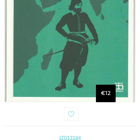
€12
LT013184