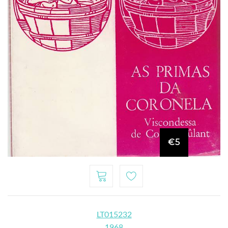
€5
LT015232
1968