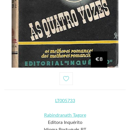
€8
LT005733
Rabindranath Tagore
Editora Inquérito
Idioma Português PT