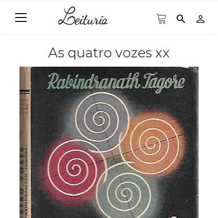
search
person_outline
As quatro vozes xx