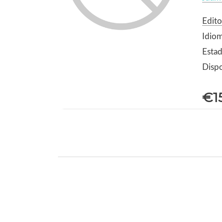
Edito
Idio
Estad
Dispo
€1