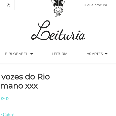
arrow_drop_down
arrow_drop_down
BIBLOBABEL
LEITURIA
AS ARTES
 vozes do Rio
mano xxx
0302
e Cabré