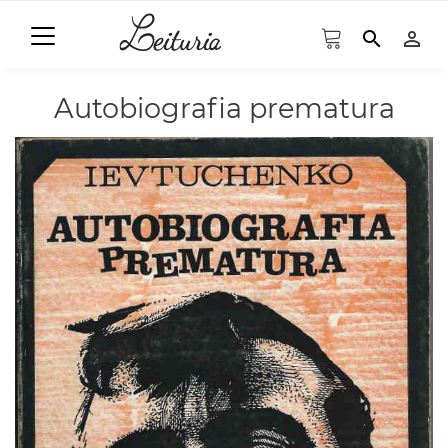
search
person_outline
Autobiografia prematura