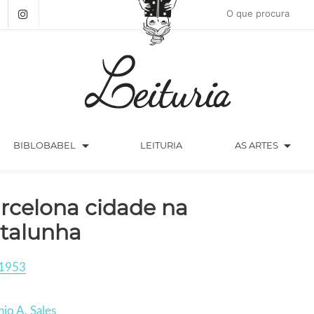
arrow_drop_down
arrow_drop_down
BIBLOBABEL
LEITURIA
AS ARTES
rcelona cidade na
talunha
1953
io A. Sales