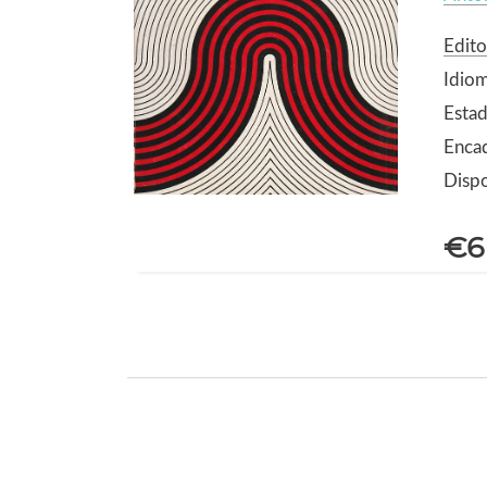
Edito
Idio
Estad
Enca
Dispo
€6