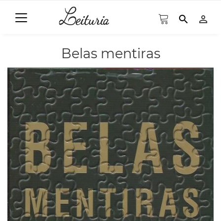
search
person_outline
Belas mentiras