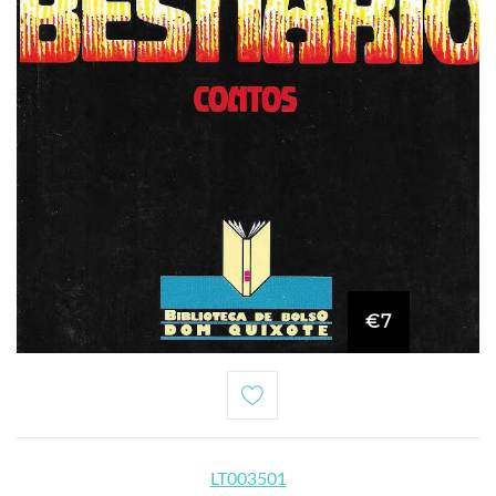
€7
LT003501