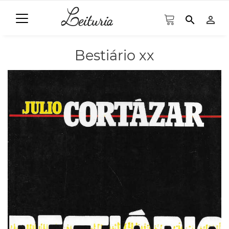
search
person_outline
Bestiário xx