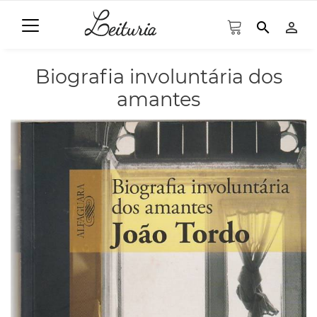
search
person_outline
Biografia involuntária dos
amantes