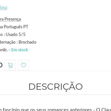
Rosa
ra Presença
ma Português PT
o : Usado 5/5
dernação : Brochado
nib. -
Em stock
0
DESCRIÇÃO
 fascínio que os seus romances anteriores - O Clau