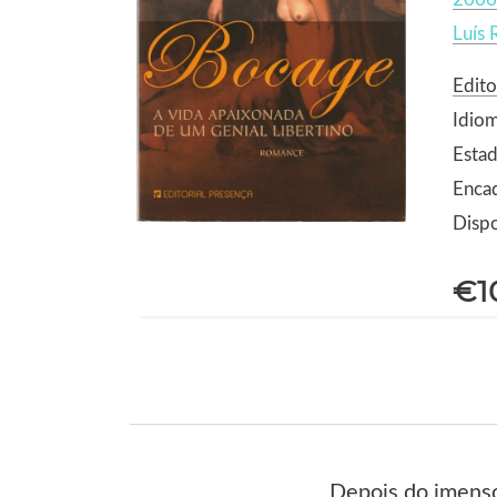
Luís 
Edito
Idio
Estad
Enca
Dispo
€1
Depois do imenso