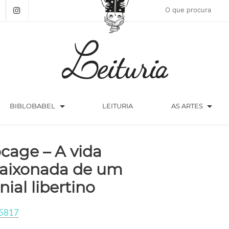
arrow_drop_down
arrow_drop_down
BIBLOBABEL
LEITURIA
AS ARTES
cage – A vida
aixonada de um
nial libertino
5817