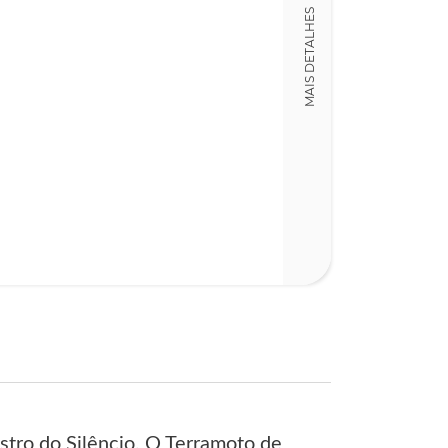
LT015817
MAIS DETALHES
Detalhes físico
Dimensões
15,00 x 23,00 x
Nº Páginas
219
stro do Silêncio, O Terramoto de