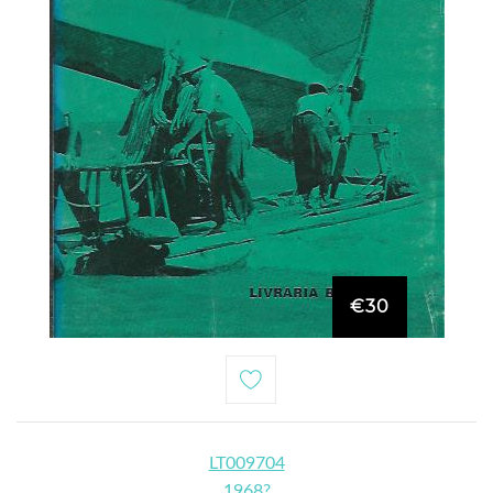
€30
LT009704
1968?