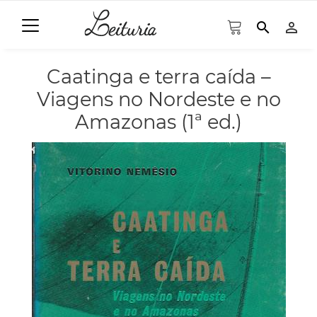
search
person_outline
Caatinga e terra caída –
Viagens no Nordeste e no
Amazonas (1ª ed.)