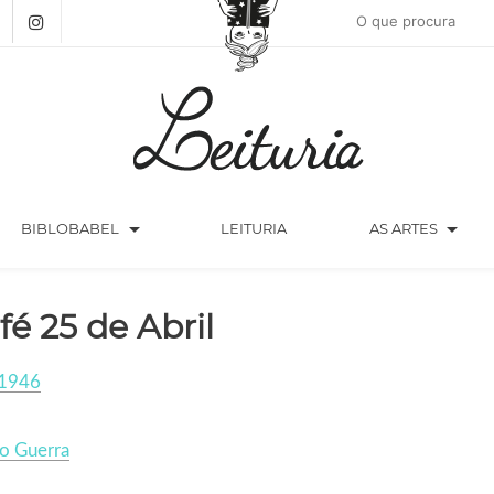
arrow_drop_down
arrow_drop_down
BIBLOBABEL
LEITURIA
AS ARTES
fé 25 de Abril
1946
o Guerra