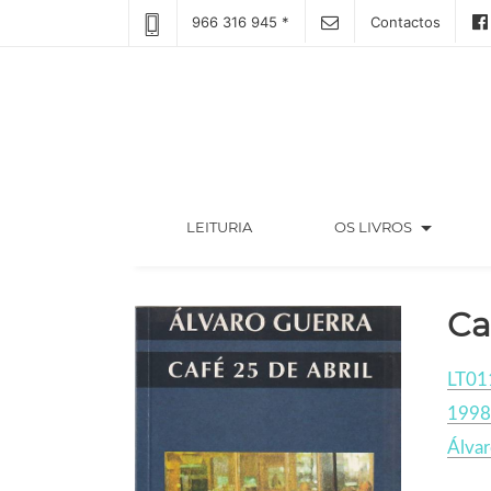
966 316 945 *
Contactos
arrow_drop_down
(CURRENT)
LEITURIA
OS LIVROS
Ca
LT01
1998
Álvar