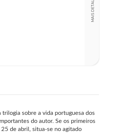
MAIS DETALHES
Detalhes físico
Dimensões
13,00 x 20,00 x
Nº Páginas
328
trilogia sobre a vida portuguesa dos
mportantes do autor. Se os primeiros
25 de abril, situa-se no agitado