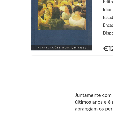
Edit
Idio
Estad
Enca
Dispo
€1
Juntamente com C
últimos anos e é
abrangiam os perí