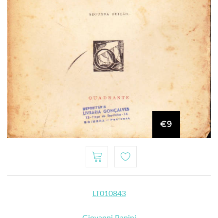
€9
LT010843