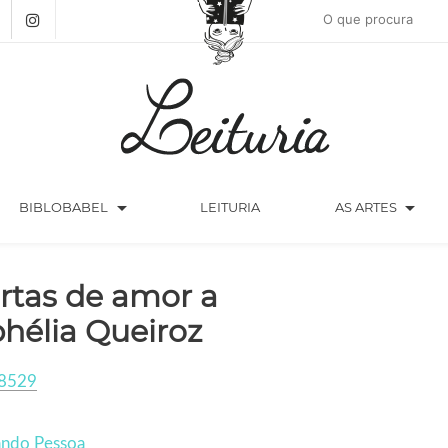
arrow_drop_down
arrow_drop_down
BIBLOBABEL
LEITURIA
AS ARTES
rtas de amor a
hélia Queiroz
8529
ando Pessoa