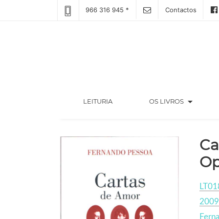
966 316 945 *
Contactos
arrow_drop_down
(CURRENT)
LEITURIA
OS LIVROS
Ca
Op
LT01
2009
Fern