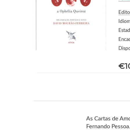
Edito
Idio
Estad
Enca
Dispo
€1
As Cartas de Amo
Fernando Pessoa.