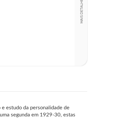
MAIS DETALHES
Detalhes físico
Dimensões
14,00 x 20,00 x
Nº Páginas
170
 e estudo da personalidade de
e uma segunda em 1929-30, estas