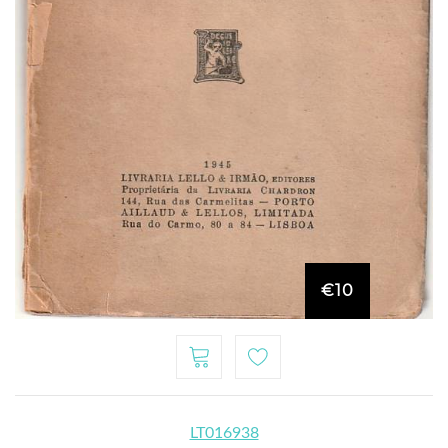
€10
LT016938