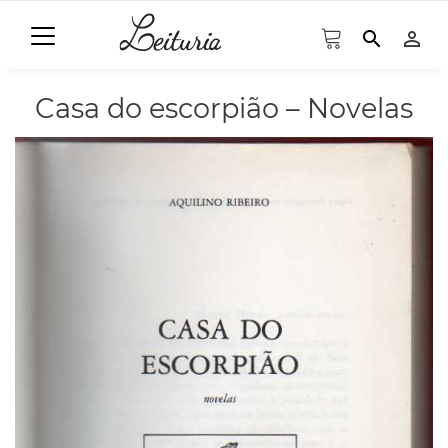
search
person_outline
Casa do escorpião – Novelas