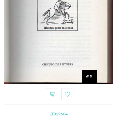
€6
LT019684