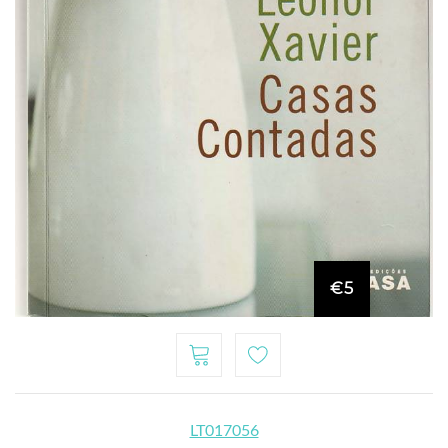
€5
LT017056