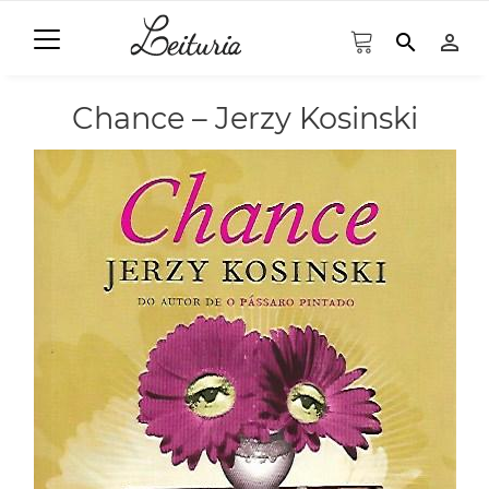
search
person_outline
Chance – Jerzy Kosinski