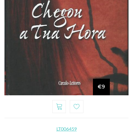
€9
LT006459