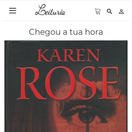
search
person_outline
Chegou a tua hora