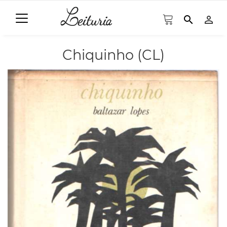
search
person_outline
Chiquinho (CL)