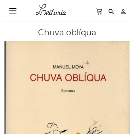
search
person_outline
Chuva oblíqua