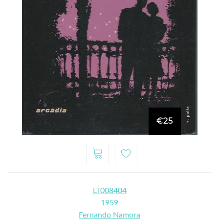
€25
LT008404
1959
Fernando Namora