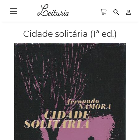
search
person_outline
Cidade solitária (1ª ed.)