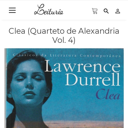
search
person_outline
Clea (Quarteto de Alexandria
Vol. 4)