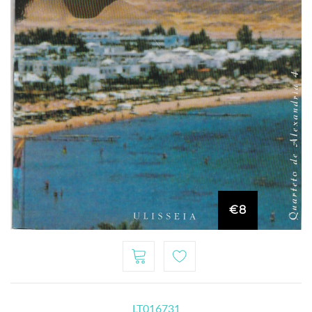
€8
LT016731