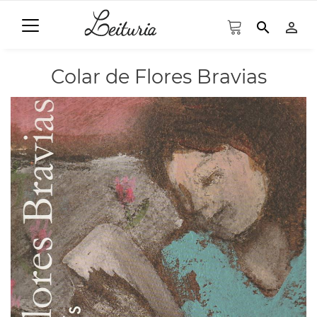
search
person_outline
Colar de Flores Bravias