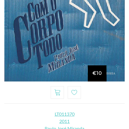
€10
LT011370
2011
Paulo José Miranda