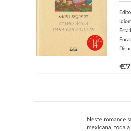
Edito
Idio
Estad
Encad
Dispo
€7
Neste romance su
mexicana, toda a