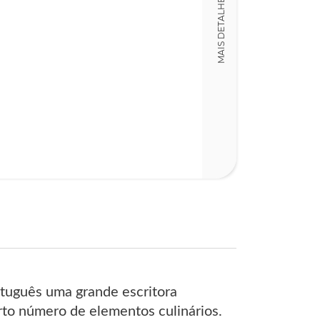
MAIS DETALHES
13,00 x 20,00 x
Nº Páginas
229
rtuguês uma grande escritora
rto número de elementos culinários.