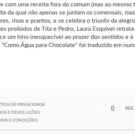
re com uma receita fora do comum (mas ao mesmo t
lta da qual não apenas se juntam os comensais, m
s, risos e prantos, e se celebra o triunfo da alegria
s proibidos de Tita e Pedro, Laura Esquivel retrata
ce um hino inesquecível ao prazer dos sentidos e à
l, "Como Água para Chocolate" foi traduzido em nu
ÍTICA DE PRIVACIDADE
966 
IOS E DEVOLUÇÕES
MOS E CONDIÇÕES