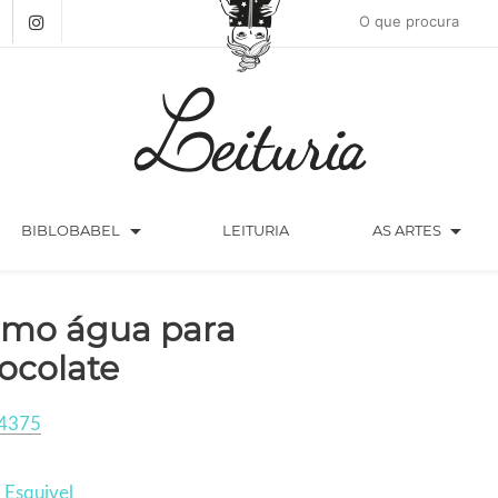
arrow_drop_down
arrow_drop_down
BIBLOBABEL
LEITURIA
AS ARTES
mo água para
ocolate
4375
 Esquivel