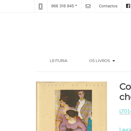
966 316 945 *
Contactos
arrow_drop_down
(CURRENT)
LEITURIA
OS LIVROS
Co
ch
LT01
Laura