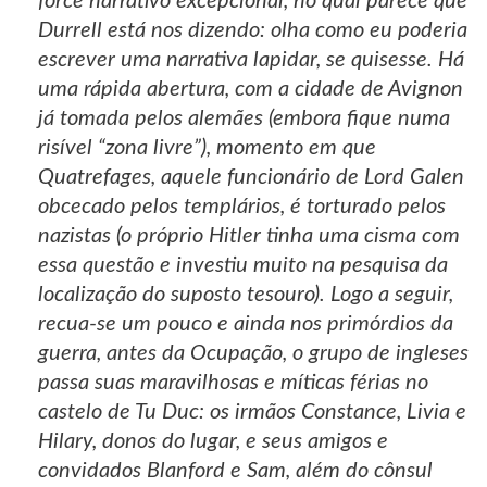
force narrativo excepcional, no qual parece que
Durrell está nos dizendo: olha como eu poderia
escrever uma narrativa lapidar, se quisesse. Há
uma rápida abertura, com a cidade de Avignon
já tomada pelos alemães (embora fique numa
risível “zona livre”), momento em que
Quatrefages, aquele funcionário de Lord Galen
obcecado pelos templários, é torturado pelos
nazistas (o próprio Hitler tinha uma cisma com
essa questão e investiu muito na pesquisa da
localização do suposto tesouro). Logo a seguir,
recua-se um pouco e ainda nos primórdios da
guerra, antes da Ocupação, o grupo de ingleses
passa suas maravilhosas e míticas férias no
castelo de Tu Duc: os irmãos Constance, Livia e
Hilary, donos do lugar, e seus amigos e
convidados Blanford e Sam, além do cônsul