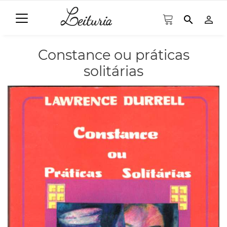
search
person_outline
Constance ou práticas
solitárias