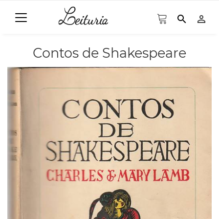
search
person_outline
Contos de Shakespeare