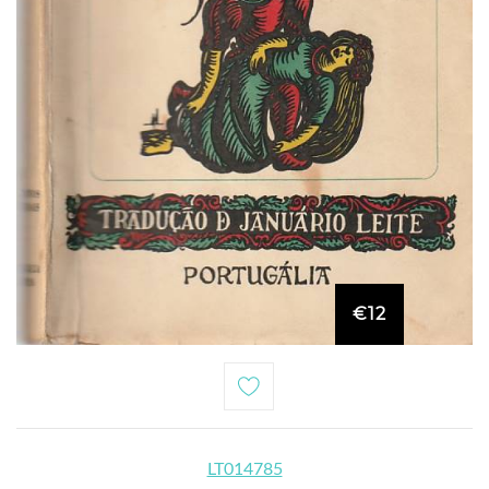
€12
LT014785