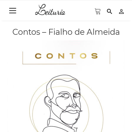
search
person_outline
Contos – Fialho de Almeida