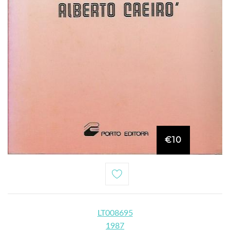
€10
LT008695
1987