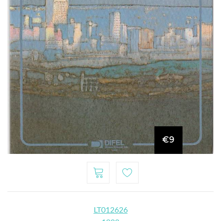
€9
LT012626