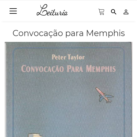
search
person_outline
Convocação para Memphis