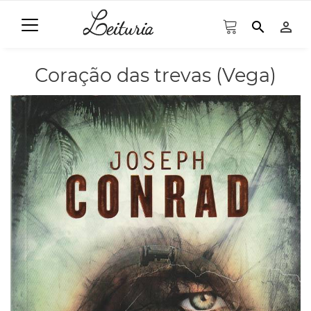
search
person_outline
Coração das trevas (Vega)