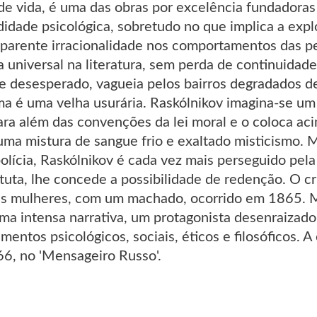
de vida, é uma das obras por excelência fundadoras
didade psicológica, sobretudo no que implica a exp
aparente irracionalidade nos comportamentos das pe
 universal na literatura, sem perda de continuidade
e desesperado, vagueia pelos bairros degradados 
tima é uma velha usurária. Raskólnikov imagina-se 
ara além das convenções da lei moral e o coloca a
uma mistura de sangue frio e exaltado misticismo. 
olícia, Raskólnikov é cada vez mais perseguido pela
tuta, lhe concede a possibilidade de redenção. O cr
as mulheres, com um machado, ocorrido em 1865. M
ma intensa narrativa, um protagonista desenraizad
entos psicológicos, sociais, éticos e filosóficos. A
66, no 'Mensageiro Russo'.