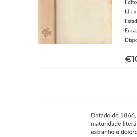
Edito
Idio
Estad
Encad
Dispo
€1
Datado de 1866, 
maturidade liter
estranho e dolor