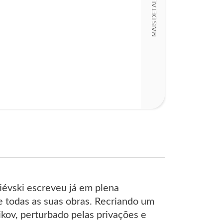
MAIS DETALHES
Detalhes físico
Dimensões
12,00 x 20,00 x
Nº Páginas
566
évski escreveu já em plena
e todas as suas obras. Recriando um
kov, perturbado pelas privações e