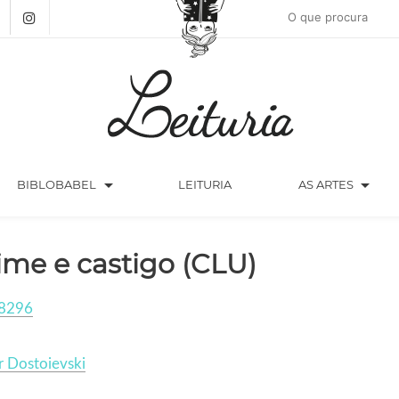
arrow_drop_down
arrow_drop_down
BIBLOBABEL
LEITURIA
AS ARTES
ime e castigo (CLU)
8296
 Dostoievski