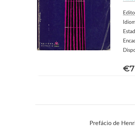
Edito
Idio
Estad
Enca
Dispo
€7
Prefácio de Henr