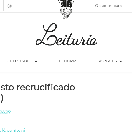
arrow_drop_down
arrow_drop_down
BIBLOBABEL
LEITURIA
AS ARTES
isto recrucificado
)
3639
 Kazantzaki