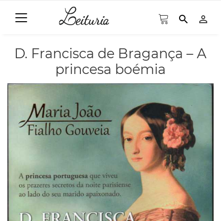
search
person_outline
D. Francisca de Bragança – A
princesa boémia