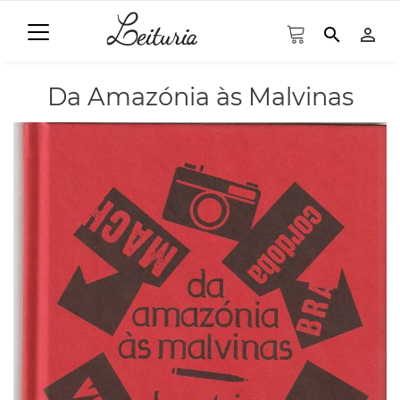
search
person_outline
Da Amazónia às Malvinas