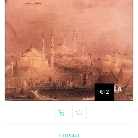
€12
LT019441