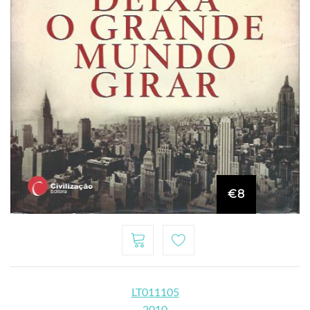
€8
LT011105